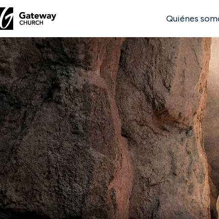
Quiénes som
DESCUBRE
Quiénes
somos
Ver
Ubicaciones
Conectar