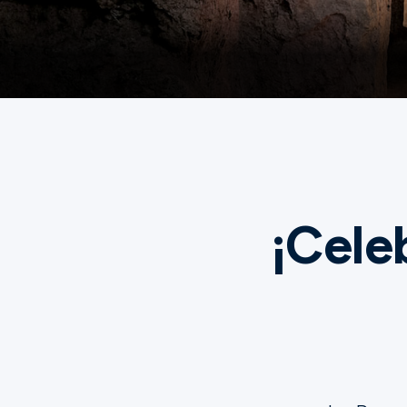
Ministerios
Grupos
Dar
¡Cele
Buscar
Español