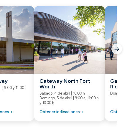
→
way
Gateway North Fort
Gateway
Worth
Richland 
 | 9:00 y 11:00
Sábado, 4 de abril | 16:00 h
Domingo, 5 de
Domingo, 5 de abril | 9:00 h, 11:00 h
y 13:00 h
iones
Obtener indicaciones
Obtener in