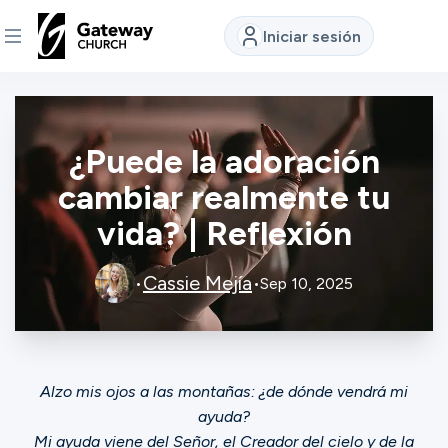
Iniciar sesión
DESCUBRE
¿Puede la adoración
Quiénes
somos
cambiar realmente tu
vida? | Reflexión
Ver
Cassie Mejía
•
•
Sep 10, 2025
Ubicaciones
Alzo mis ojos a las montañas: ¿de dónde vendrá mi
Conectar
ayuda?
Mi ayuda viene del
Señor
,
el Creador del cielo y de la