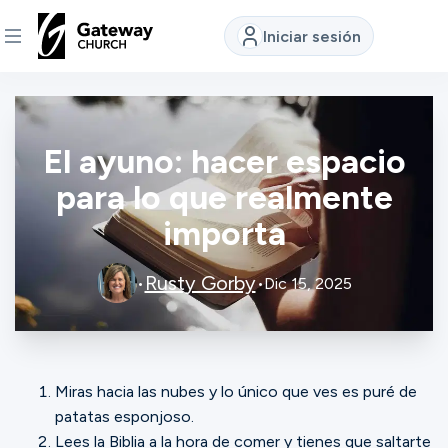
Iniciar sesión
DESCUBRE
El ayuno: hacer espacio
Quiénes
somos
para lo que realmente
importa
Ver
Rusty Gorby
•
•
Dic 15, 2025
Ubicaciones
Miras hacia las nubes y lo único que ves es puré de
Conectar
patatas esponjoso.
Lees la Biblia a la hora de comer y tienes que saltarte