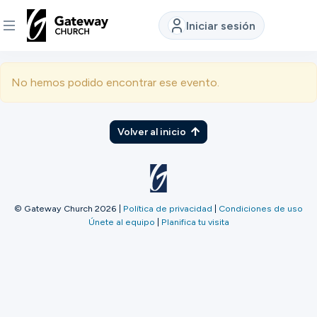
Iniciar sesión
DESCUBRE
No hemos podido encontrar ese evento.
Quiénes
somos
Volver al inicio
Ver
© Gateway Church 2026
|
Política de privacidad
|
Condiciones de uso
Únete al equipo
|
Planifica tu visita
Ubicaciones
Conectar