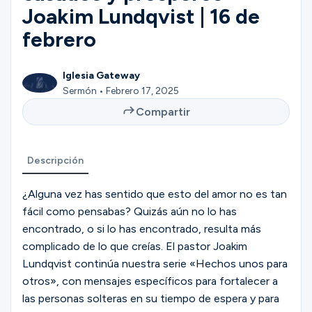
Ministerios
Joakim Lundqvist | 16 de
febrero
Grupos
Iglesia Gateway
Sermón • Febrero 17, 2025
Compartir
Dar
Descripción
Buscar
¿Alguna vez has sentido que esto del amor no es tan
fácil como pensabas? Quizás aún no lo has
Español
encontrado, o si lo has encontrado, resulta más
complicado de lo que creías. El pastor Joakim
Lundqvist continúa nuestra serie «Hechos unos para
otros», con mensajes específicos para fortalecer a
las personas solteras en su tiempo de espera y para