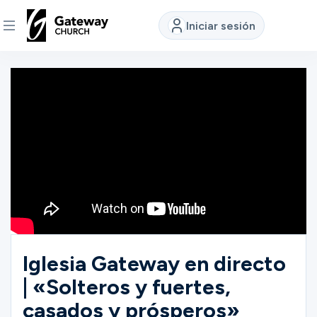
Iniciar sesión
DESCUBRE
Quiénes
somos
Ver
Ubicaciones
Iglesia Gateway en directo
| «Solteros y fuertes,
Conectar
casados y prósperos»