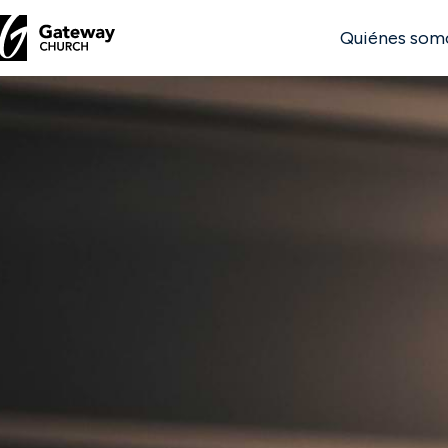
Quiénes som
DESCUBRE
Quiénes
somos
Ver
Ubicaciones
Conectar