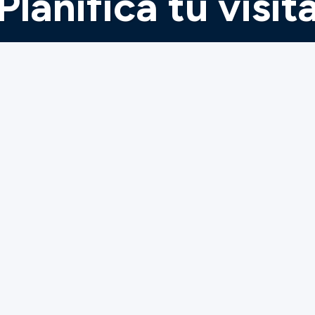
Planifica tu visit
ay Church, nuestro le
 amar a Dios, amar a las
a etapa de la vida en la que te encuentres,
idad de Gateway Church te llenará de áni
s tantas veces como quieras, sin presione
 para responder a cualquier pregunta que 