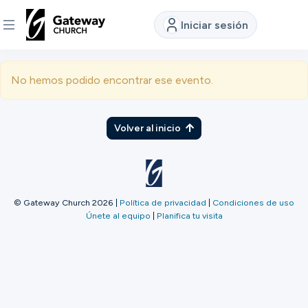
Iniciar sesión
DESCUBRE
No hemos podido encontrar ese evento.
Quiénes
somos
Volver al inicio
Ver
© Gateway Church 2026
|
Política de privacidad
|
Condiciones de uso
Únete al equipo
|
Planifica tu visita
Ubicaciones
Conectar