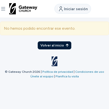
Iniciar sesión
DESCUBRE
No hemos podido encontrar ese evento.
Quiénes
somos
Volver al inicio
Ver
© Gateway Church 2026
|
Política de privacidad
|
Condiciones de uso
Únete al equipo
|
Planifica tu visita
Ubicaciones
Conectar