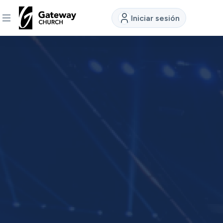
Iniciar sesión
DESCUBRE
Quiénes
somos
Ver
Ubicaciones
Conectar