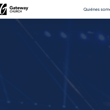
Quiénes som
DESCUBRE
Quiénes
somos
Ver
Ubicaciones
Conectar